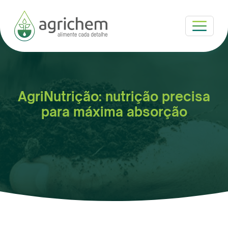
Pular para o conteúdo principal
AgriNutrição: nutrição precisa
para máxima absorção