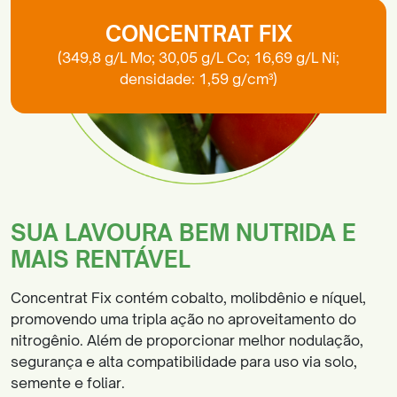
CONCENTRAT FIX
(349,8 g/L Mo; 30,05 g/L Co; 16,69 g/L Ni;
densidade: 1,59 g/cm³)
SUA LAVOURA BEM NUTRIDA E
MAIS RENTÁVEL
Concentrat Fix contém cobalto, molibdênio e níquel,
promovendo uma tripla ação no aproveitamento do
nitrogênio. Além de proporcionar melhor nodulação,
segurança e alta compatibilidade para uso via solo,
semente e foliar.