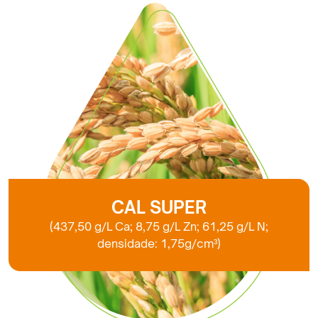
CAL SUPER
(437,50 g/L Ca; 8,75 g/L Zn; 61,25 g/L N;
densidade: 1,75g/cm³)